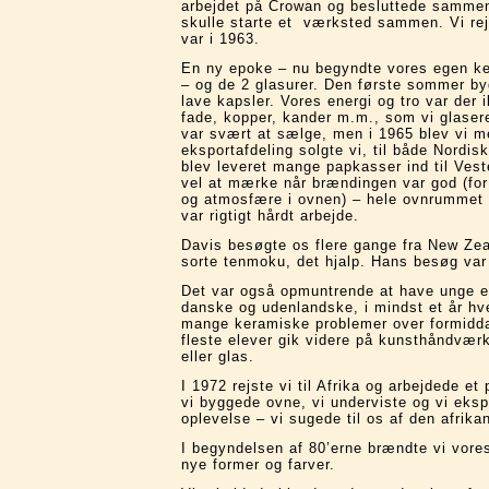
arbejdet på Crowan og besluttede sammen m
skulle starte et værksted sammen. Vi rej
var i 1963.
En ny epoke – nu begyndte vores egen ke
– og de 2 glasurer. Den første sommer by
lave kapsler. Vores energi og tro var der 
fade, kopper, kander m.m., som vi glaser
var svært at sælge, men i 1965 blev vi
eksportafdeling solgte vi, til både Nord
blev leveret mange papkasser ind til Vest
vel at mærke når brændingen var god (for
og atmosfære i ovnen) – hele ovnrummet f
var rigtigt hårdt arbejde.
Davis besøgte os flere gange fra New Zea
sorte tenmoku, det hjalp. Hans besøg var
Det var også opmuntrende at have unge el
danske og udenlandske, i mindst et år hve
mange keramiske problemer over formidda
fleste elever gik videre på kunsthåndvær
eller glas.
I 1972 rejste vi til Afrika og arbejdede e
vi byggede ovne, vi underviste og vi eksp
oplevelse – vi sugede til os af den afrika
I begyndelsen af 80’erne brændte vi vores
nye former og farver.