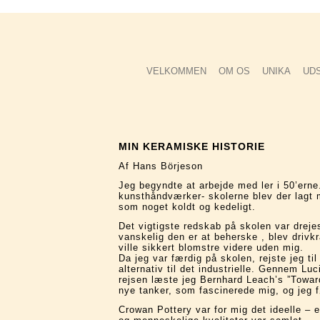
VELKOMMEN
OM OS
UNIKA
UD
MIN KERAMISKE HISTORIE
Af Hans Börjeson
Jeg begyndte at arbejde med ler i 50’erne
kunsthåndværker- skolerne blev der lagt 
som noget koldt og kedeligt.
Det vigtigste redskab på skolen var drej
vanskelig den er at beherske , blev drivkr
ville sikkert blomstre videre uden mig.
Da jeg var færdig på skolen, rejste jeg ti
alternativ til det industrielle. Gennem Lu
rejsen læste jeg Bernhard Leach’s ”Toward
nye tanker, som fascinerede mig, og jeg fø
Crowan Pottery var for mig det ideelle 