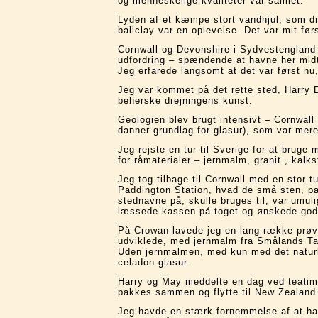
og menneskelige kvaliteter var samlet.
Lyden af et kæmpe stort vandhjul, som dr
ballclay var en oplevelse. Det var mit f
Cornwall og Devonshire i Sydvestengland 
udfordring – spændende at havne her midt 
Jeg erfarede langsomt at det var først nu
Jeg var kommet på det rette sted, Harry D
beherske drejningens kunst.
Geologien blev brugt intensivt – Cornwall 
danner grundlag for glasur), som var mere 
Jeg rejste en tur til Sverige for at brug
for råmaterialer – jernmalm, granit , kalks
Jeg tog tilbage til Cornwall med en stor 
Paddington Station, hvad de små sten, pa
stednavne på, skulle bruges til, var umul
læssede kassen på toget og ønskede god 
På Crowan lavede jeg en lang række prøve
udviklede, med jernmalm fra Smålands Tab
Uden jernmalmen, med kun med det naturli
celadon-glasur.
Harry og May meddelte en dag ved teatime
pakkes sammen og flytte til New Zealand
Jeg havde en stærk fornemmelse af at hav